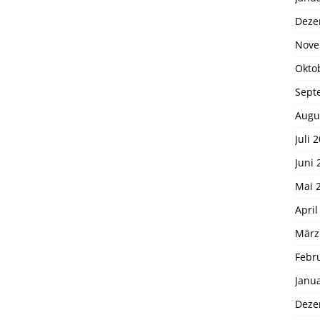
Deze
Nove
Okto
Sept
Augu
Juli 
Juni 
Mai 
April
März
Febr
Janu
Deze