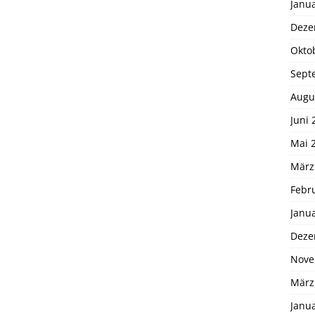
Janu
Deze
Okto
Sept
Augu
Juni 
Mai 
März
Febr
Janu
Deze
Nove
März
Janu