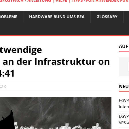
POSTFACH - ANLEITUNG | HILFE | TIPPS -VON ANWENDER FÜ
ROBLEME
HARDWARE RUND UMS BEA
GLOSSARY
otwendige
AUF
an der Infrastruktur on
4:41
NEU
0
EGVP
Inte
EGVP
VPS 