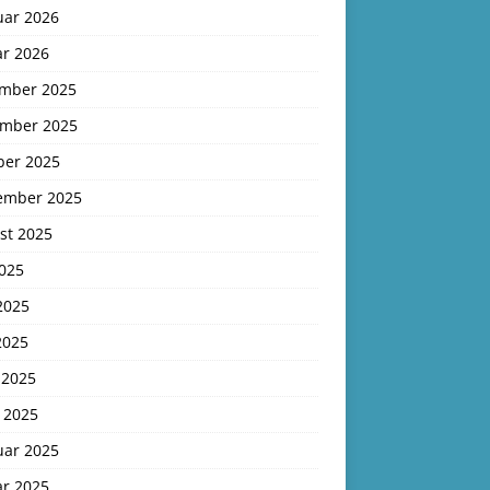
uar 2026
ar 2026
mber 2025
mber 2025
ber 2025
ember 2025
st 2025
2025
2025
2025
 2025
 2025
uar 2025
ar 2025