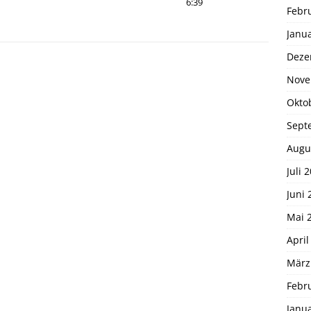
6:39
Febr
Janu
Deze
Nove
Okto
Sept
Augu
Juli 
Juni 
Mai 
April
März
Febr
Janu