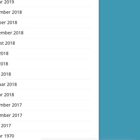
ar 2019
mber 2018
ber 2018
ember 2018
st 2018
2018
2018
 2018
uar 2018
ar 2018
mber 2017
mber 2017
 2017
ar 1970