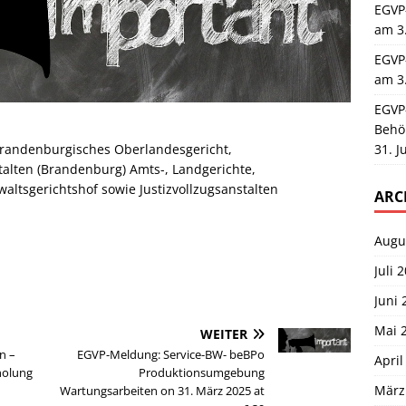
EGVP
am 3
EGVP
am 3
EGVP
Behö
31. J
 Brandenburgisches Oberlandesgericht,
talten (Brandenburg) Amts-, Landgerichte,
ltsgerichtshof sowie Justizvollzugsanstalten
ARC
Augu
Juli 
Juni 
Mai 
WEITER
n –
EGVP-Meldung: Service-BW- beBPo
April
holung
Produktionsumgebung
März
Wartungsarbeiten on 31. März 2025 at