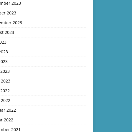
mber 2023
ber 2023
ember 2023
st 2023
2023
2023
2023
 2023
 2023
 2022
 2022
uar 2022
ar 2022
mber 2021