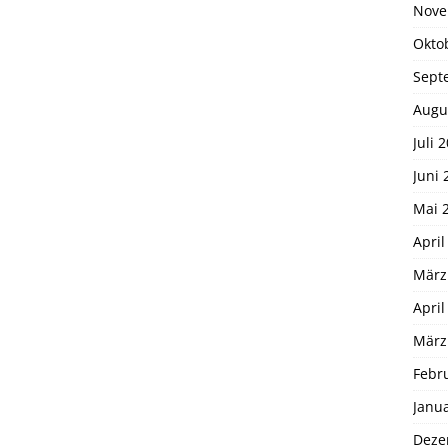
Nove
Okto
Sept
Augu
Juli 
Juni 
Mai 
April
März
April
März
Febr
Janu
Deze