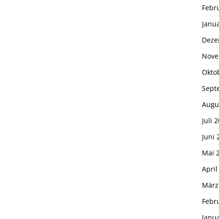
Febr
Janu
Deze
Nove
Okto
Sept
Augu
Juli 
Juni 
Mai 
April
März
Febr
Janu