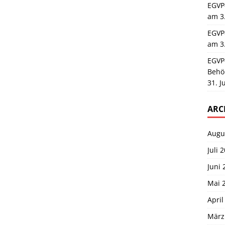
EGVP
am 3
EGVP
am 3
EGVP
Behö
31. J
ARC
Augu
Juli 
Juni 
Mai 
April
März