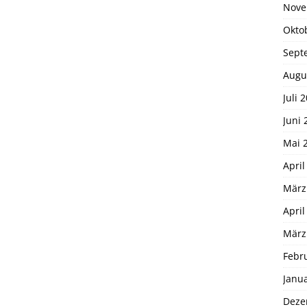
Nove
Okto
Sept
Augu
Juli 
Juni 
Mai 
April
März
April
März
Febr
Janu
Deze