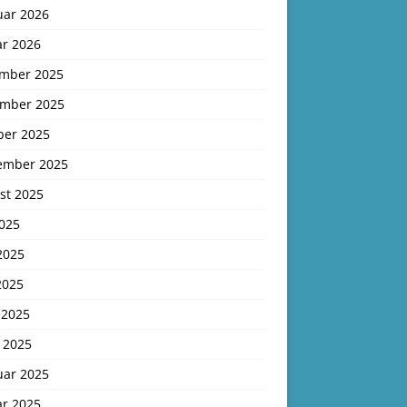
uar 2026
ar 2026
mber 2025
mber 2025
ber 2025
ember 2025
st 2025
2025
2025
2025
 2025
 2025
uar 2025
ar 2025