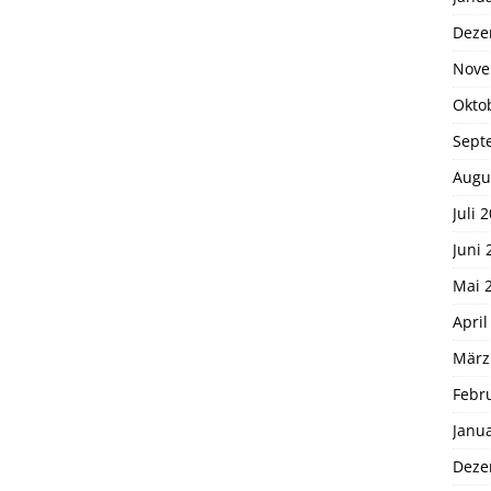
Deze
Nove
Okto
Sept
Augu
Juli 
Juni 
Mai 
April
März
Febr
Janu
Deze