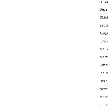
Janu
Deze
Okto
Sept
Augu
Juni 
Mai 
März
Febr
Janu
Deze
Nove
März
Janu