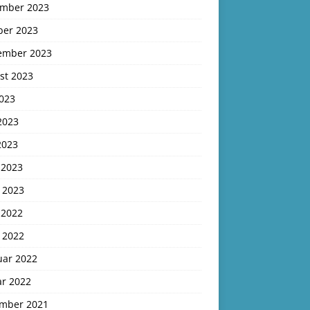
mber 2023
ber 2023
ember 2023
st 2023
2023
2023
2023
 2023
 2023
 2022
 2022
uar 2022
ar 2022
mber 2021