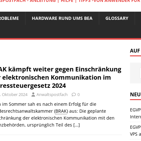
POSTFACH - ANLEITUNG | HILFE | TIPPS -VON ANWENDER FÜ
ROBLEME
HARDWARE RUND UMS BEA
GLOSSARY
AUF
AK kämpft weiter gegen Einschränkung
r elektronischen Kommunikation im
hressteuergesetz 2024
NEU
. Oktober 2024
Anwaltspostfach
0
 im Sommer sah es nach einem Erfolg für die
EGVP
esrechtsanwaltskammer (
BRAK
) aus: Die geplante
Inte
chränkung der elektronischen Kommunikation mit den
nzbehörden, ursprünglich Teil des
[…]
EGVP
VPS 