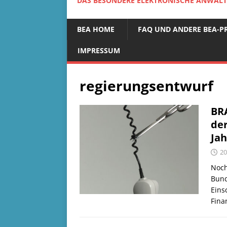
DAS BESONDERE ELEKTRONISCHE ANWALTS
BEA HOME
FAQ UND ANDERE BEA-P
IMPRESSUM
regierungsentwurf
BR
de
Ja
20
Noch
Bund
Eins
Fina