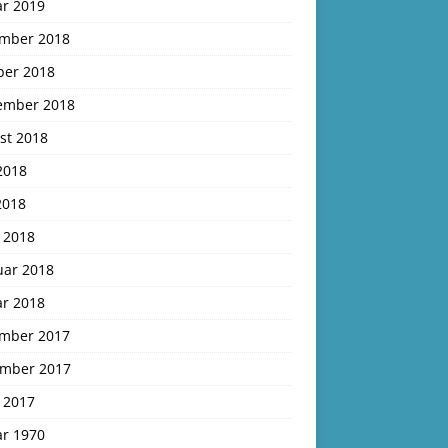
ar 2019
mber 2018
ber 2018
ember 2018
st 2018
2018
2018
 2018
uar 2018
ar 2018
mber 2017
mber 2017
 2017
ar 1970